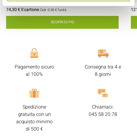
- 81x47x47 mm
- Cartone / PET
- 250 pezzi / cartone
- 2
74,30 € Il cartone
121
Cioè
0.30 €
l'unità
SCOPRI DI PIÙ
Pagamento sicuro
Consegna tra 4 e
al 100%
8 giorni
Spedizione
Chiamaci:
gratuita con un
045 58 20 78
acquisto minimo
di 500 €