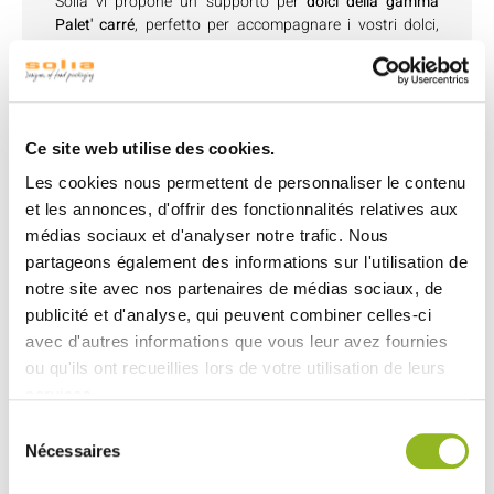
Solia vi propone un supporto per
dolci della gamma
Palet' carré
, perfetto per accompagnare i vostri dolci,
ideale per una presentazione curata e originale. Questo
paletto è progettato per valorizzare le vostre creazioni
dolci, che si tratti di crostate, brownies o crumble. Il suo
design essenziale si abbina perfettamente al supporto
per dessert a forma di rombo, aggiungendo un tocco di
Ce site web utilise des cookies.
eleganza ai vostri buffet o eventi.
Les cookies nous permettent de personnaliser le contenu
Adatto a tutte le vostre esigenze creative, il paletto
et les annonces, d'offrir des fonctionnalités relatives aux
quadrato è una scelta eccellente per
porzioni individuali
médias sociaux et d'analyser notre trafic. Nous
o per servire i vostri dolci in un formato moderno e
partageons également des informations sur l'utilisation de
pratico. Resistente all'umidità e ai grassi, garantisce una
presentazione impeccabile dei vostri dolci, assicurando
notre site avec nos partenaires de médias sociaux, de
al contempo una stabilità perfetta durante il trasporto.
publicité et d'analyse, qui peuvent combiner celles-ci
avec d'autres informations que vous leur avez fournies
ou qu'ils ont recueillies lors de votre utilisation de leurs
services.
Sélection
Découvrez aussi
Nécessaires
du
consentement