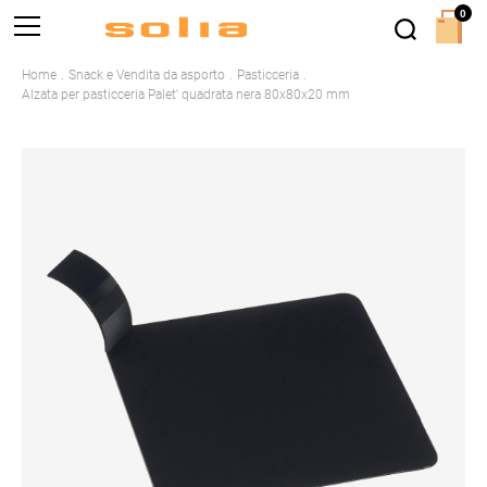
0
Home
Snack e Vendita da asporto
Pasticceria
Alzata per pasticceria Palet' quadrata nera 80x80x20 mm