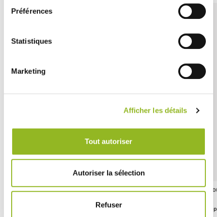
Préférences
Statistiques
Marketing
Afficher les détails
Tout autoriser
Autoriser la sélection
Gourmandine 3 macaron
Go
Refuser
ID prodotto : EC26200
ID 