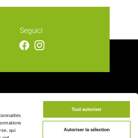
Seguici
Collegamenti utili
Tout autoriser
Consegna
ionnalités
Note legali
formations
Autoriser la sélection
yse, qui
Condizioni generali di vendita
s ont