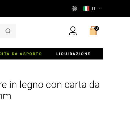
IT
0
DITA DA ASPORTO
LIQUIDAZIONE
iere
re in legno con carta da
ette E Insalatiere
 mm
er, Panini E Torte