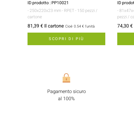
ID prodotto : PP10021
ID prodo
- 250x220x23 mm
- RPET
- 150 pezzi /
- 81x47
cartone
pezzi / c
81,39 € Il cartone
74,30 € 
Cioè
0.54 €
l'unità
SCOPRI DI PIÙ
Pagamento sicuro
al 100%