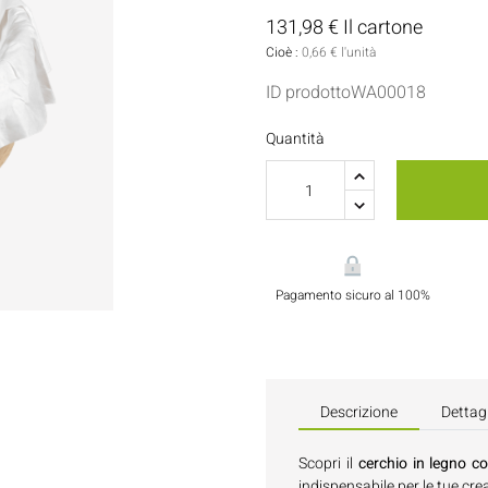
Porta Salse E Condimenti
Pasticceria
131,98 € Il cartone
Cioè :
0,66 € l'unità
Tovaglioli
ID prodottoWA00018
Flaconi E Bottiglie
Quantità
Pagamento sicuro al 100%
Descrizione
Dettagl
Scopri il
cerchio in legno 
indispensabile per le tue crea