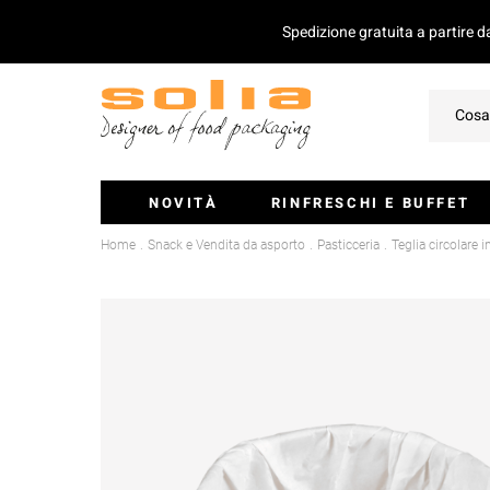
Spedizione gratuita a partire 
NOVITÀ
RINFRESCHI E BUFFET
Home
Snack e Vendita da asporto
Pasticceria
Teglia circolare
Ciotoline E Monoporzioni
Vassoi Per Catering
Coperchio Per Vassoi
Insalatiere
Stecchini E Mini-Posate