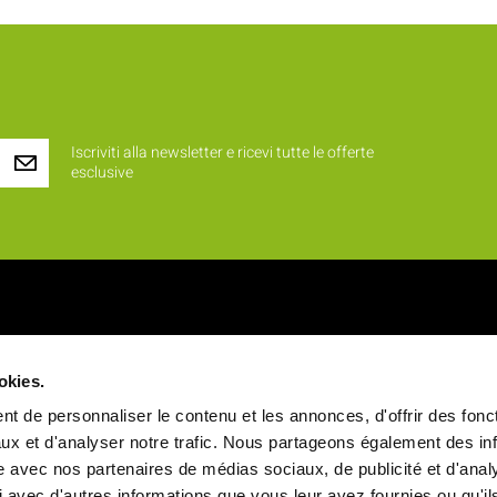
Iscriviti alla newsletter e ricevi tutte le offerte
esclusive
iamo ?
Prodotti
okies.
 identità
Novità
t de personnaliser le contenu et les annonces, d'offrir des fonct
alori
Rinfreschi e buffet
ux et d'analyser notre trafic. Nous partageons également des in
site avec nos partenaires de médias sociaux, de publicité et d'anal
a
Vassoi pasto
 avec d'autres informations que vous leur avez fournies ou qu'il