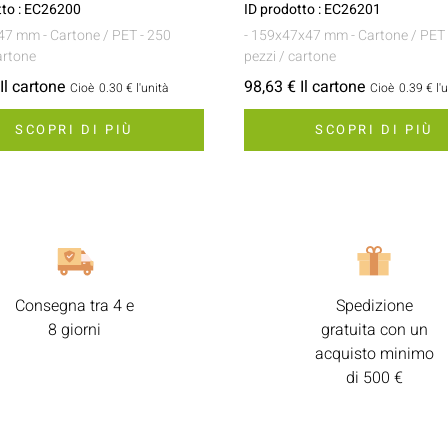
tto : EC26200
ID prodotto : EC26201
x47 mm
- Cartone / PET
- 250
- 159x47x47 mm
- Cartone / PET
artone
pezzi / cartone
Il cartone
98,63 € Il cartone
Cioè
0.30 €
l'unità
Cioè
0.39 €
l'
SCOPRI DI PIÙ
SCOPRI DI PIÙ
Consegna tra 4 e
Spedizione
8 giorni
gratuita con un
acquisto minimo
di 500 €