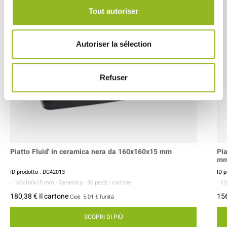
Tout autoriser
Autoriser la sélection
Refuser
Piatto Fluid' in ceramica nera da 160x160x15 mm
Pia
m
ID prodotto : DC42013
ID 
- 160x160x15 mm
- Ceramica
- 36 pezzi / cartone
- 1
180,38 € Il cartone
156
Cioè
5.01 €
l'unità
SCOPRI DI PIÙ