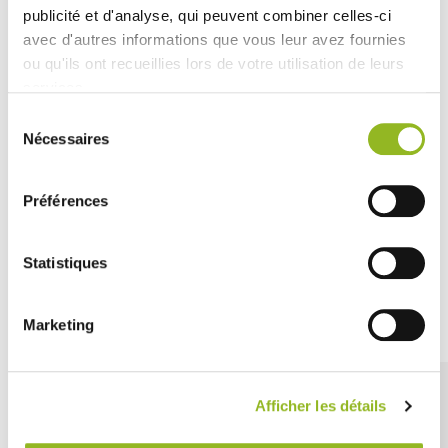
publicité et d'analyse, qui peuvent combiner celles-ci
avec d'autres informations que vous leur avez fournies
Coperchio
ou qu'ils ont recueillies lors de votre utilisation de leurs
Quartz in RPET
da 185 x 130
services.
mm
ID prodotto : VF45059
Sélection
- 190x134x40 mm
-
Nécessaires
du
RPET
- 200 pezzi /
consentement
cartone
69,68 € Il cartone
Préférences
Cioè
0.35 €
l'unità
SCOPRI DI PIÙ
Statistiques
Découvrez aussi
Marketing
Afficher les détails