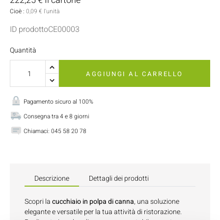
222,25 € Il cartone
Cioè :
0,09 € l'unità
ID prodottoCE00003
Quantità
AGGIUNGI AL CARRELLO
Pagamento sicuro al 100%
Consegna tra 4 e 8 giorni
Chiamaci:
045 58 20 78
Descrizione
Dettagli dei prodotti
Scopri la
cucchiaio in polpa di canna
, una soluzione
elegante e versatile per la tua attività di ristorazione.