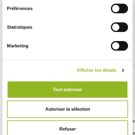
Préférences
Statistiques
Marketing
Afficher les détails
Tout autoriser
Autoriser la sélection
Piatto Odyssée da 160 x 160 mm
Va
Refuser
ID prodotto : PS37073
ID 