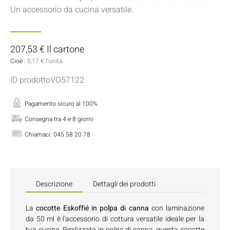
Un accessorio da cucina versatile.
207,53 € Il cartone
Cioè :
0,17 € l'unità
ID prodottoVO57122
Pagamento sicuro al 100%
Consegna tra 4 e 8 giorni
Chiamaci:
045 58 20 78
Descrizione
Dettagli dei prodotti
La
cocotte Eskoffié in polpa di canna
con laminazione
da 50 ml è l'accessorio di cottura versatile ideale per la
tua cucina. Realizzata in polpa di canna, questa cocotte