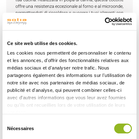
offre una resistenza eccezionale al forno e al microonde,
permettendoti di riscaldare e cuocere i tuoi alimenti con
facilità.
Con dimensioni di 86x52x27 mm, questa cocotte è
perfetta per
piccole porzioni
e
preparazioni individuali
.
Ce site web utilise des cookies.
La sua laminazione assicura una superficie robusta e
facilita la pulizia dopo l'uso.
Les cookies nous permettent de personnaliser le contenu
et les annonces, d'offrir des fonctionnalités relatives aux
La polpa di canna è un materiale naturale, offrendo
médias sociaux et d'analyser notre trafic. Nous
un'alternativa sostenibile alle cocotte tradizionali.
partageons également des informations sur l'utilisation de
Utilizzando questa cocotte, fai una scelta rispettosa
notre site avec nos partenaires de médias sociaux, de
dell'ambiente senza compromettere la qualità dei tuoi
publicité et d'analyse, qui peuvent combiner celles-ci
piatti.
avec d'autres informations que vous leur avez fournies
ou qu'ils ont recueillies lors de votre utilisation de leurs
services.
Sélection
Découvrez aussi
Nécessaires
du
consentement