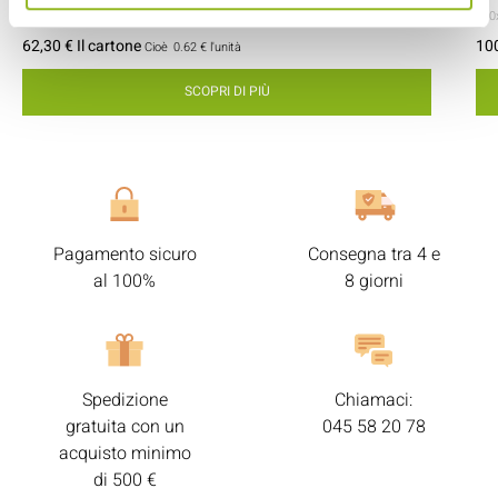
- 160x160x2 mm
- PS
- 100 pezzi / cartone
- 7
62,30 € Il cartone
100
Cioè
0.62 €
l'unità
SCOPRI DI PIÙ
Pagamento sicuro
Consegna tra 4 e
al 100%
8 giorni
Spedizione
Chiamaci:
gratuita con un
045 58 20 78
acquisto minimo
di 500 €