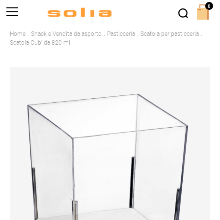
0
Home
Snack e Vendita da asporto
Pasticceria
Scatola per pasticceria
Scatola Cub' da 820 ml