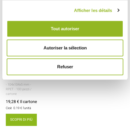
Vedi accessori
Afficher les détails
Tout autoriser
Autoriser la sélection
Coperchio per
scatola Cub' da
Refuser
820 ml
ID prodotto :
PS30519
- 104x104x5 mm
-
RPET
- 100 pezzi /
cartone
19,28 € Il cartone
Cioè
0.19 €
l'unità
SCOPRI DI PIÙ