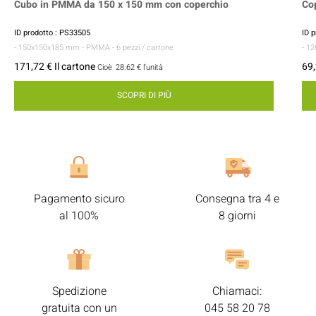
Cubo in PMMA da 150 x 150 mm con coperchio
Cop
ID prodotto : PS33505
ID 
- 150x150x185 mm
- PMMA
- 6 pezzi / cartone
- 1
171,72 € Il cartone
69,
Cioè
28.62 €
l'unità
SCOPRI DI PIÙ
Pagamento sicuro
Consegna tra 4 e
al 100%
8 giorni
Spedizione
Chiamaci:
gratuita con un
045 58 20 78