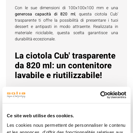
Con le sue dimensioni di 100x100x100 mm e una
generosa capacità di 820 ml
, questa ciotola Cub'
trasparente ti offre la possibilità di presentare i tuoi
dessert e antipasti in modo attraente. Realizzata in
materiale riciclabile, questa scelta garantisce una
durabilità eccezionale.
La ciotola Cub' trasparente
da 820 ml: un contenitore
lavabile e riutilizzabile!
Lavabile e riutilizzabile
, permettendo una facile pulizia e
un uso multiplo, rendendola un'opzione economica e
pratica.
Ce site web utilise des cookies.
Non raccomandata per l'uso in forno o nel microonde,
Les cookies nous permettent de personnaliser le contenu
destinata esclusivamente al servizio e alla
presentazione.
et les annonces, d'offrir des fonctionnalités relatives aux