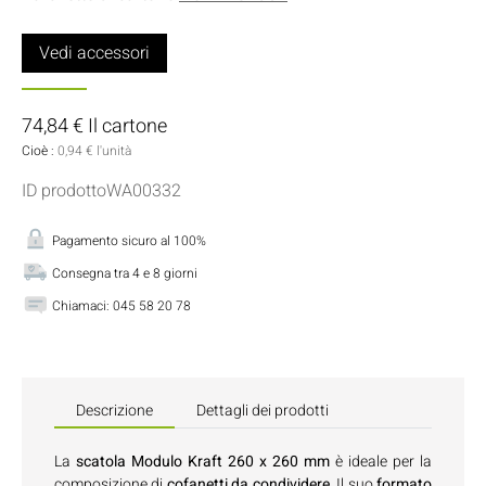
Vedi accessori
74,84 € Il cartone
Cioè :
0,94 € l'unità
ID prodottoWA00332
Pagamento sicuro al 100%
Consegna tra 4 e 8 giorni
Chiamaci:
045 58 20 78
Descrizione
Dettagli dei prodotti
La
scatola Modulo Kraft 260 x 260 mm
è ideale per la
composizione di
cofanetti da condividere
. Il suo
formato