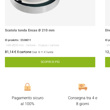
Scatola tonda Encas Ø 210 mm
Di
ID prodotto : ES38011
ID 
- H85 Ø220 mm
- Cartone
- 10 pezzi / cartone
- 2
81,14 € Il cartone
12,
Cioè
8.11 €
l'unità
SCOPRI DI PIÙ
Pagamento sicuro
Consegna tra 4 e
al 100%
8 giorni