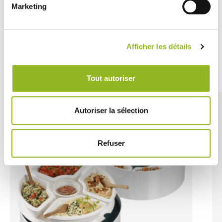
Marketing
81,44 € Il cartone
Cioè
0.25 €
l'unità
SCOPRI DI PIÙ
Afficher les détails
Découvrez aussi
Tout autoriser
Autoriser la sélection
Refuser