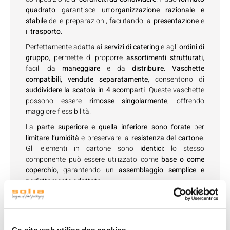
quadrato
garantisce un’
organizzazione razionale e
stabile
delle preparazioni, facilitando la
presentazione
e
il
trasporto
.
Perfettamente adatta ai
servizi di catering
e agli
ordini di
gruppo
, permette di proporre
assortimenti strutturati
,
facili da
maneggiare
e da
distribuire
.
Vaschette
compatibili, vendute separatamente
, consentono di
suddividere la scatola in 4 scomparti
. Queste vaschette
possono essere
rimosse singolarmente
, offrendo
maggiore flessibilità.
La
parte superiore e quella inferiore sono forate
per
limitare l’umidità
e preservare la
resistenza del cartone
.
Gli elementi in cartone sono
identici
: lo stesso
componente può essere utilizzato come
base o come
coperchio
, garantendo un
assemblaggio semplice e
perfettamente adattato
.
La scatola è
fornita con un fondo cartonato di rinforzo
,
che assicura una maggiore stabilità per le preparazioni.
Proposta nella
versione interamente in kraft
, è
facile da