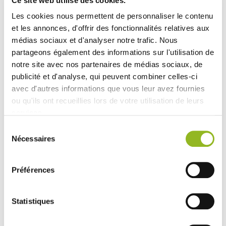
Ce site web utilise des cookies.
differenziare e da riciclare
, pratica per un utilizzo
efficiente e organizzato.
Les cookies nous permettent de personnaliser le contenu
et les annonces, d'offrir des fonctionnalités relatives aux
médias sociaux et d'analyser notre trafic. Nous
partageons également des informations sur l'utilisation de
Vedi accessori
notre site avec nos partenaires de médias sociaux, de
publicité et d'analyse, qui peuvent combiner celles-ci
avec d'autres informations que vous leur avez fournies
ou qu'ils ont recueillies lors de votre utilisation de leurs
services.
Sélection
Nécessaires
du
consentement
Vaschetta di
carta da 120 x
Préférences
120 mm per
scatola Modulo
ID prodotto :
WA00315
Statistiques
- 120x120x42 mm
-
Cartone
- 320 pezzi /
cartone