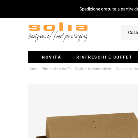
Spedizione gratuita a partire 
NOVITÀ
RINFRESCHI E BUFFET
Home
Rinfreschi e buffet
Scatole da condividere
Scatola Modul
Ciotoline E Monoporzioni
Vassoi Per Catering
Coperchio Per Vassoi
Insalatiere
Stecchini E Mini-Posate