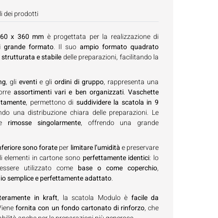
i dei prodotti
 360 x 360 mm
è progettata per la realizzazione di
di grande formato
. Il suo
ampio formato quadrato
strutturata e stabile
delle preparazioni, facilitando la
ing
, gli
eventi
e gli
ordini di gruppo
, rappresenta una
porre
assortimenti vari e ben organizzati
.
Vaschette
atamente
, permettono di
suddividere la scatola in 9
ndo una distribuzione chiara delle preparazioni. Le
ere
rimosse singolarmente
, offrendo una grande
nferiore sono forate
per
limitare l’umidità
e preservare
li elementi in cartone sono
perfettamente identici
: lo
essere utilizzato come
base o come coperchio
,
o semplice e perfettamente adattato
.
nteramente in kraft
, la scatola Modulo è
facile da
 Viene
fornita con un fondo cartonato di rinforzo
, che