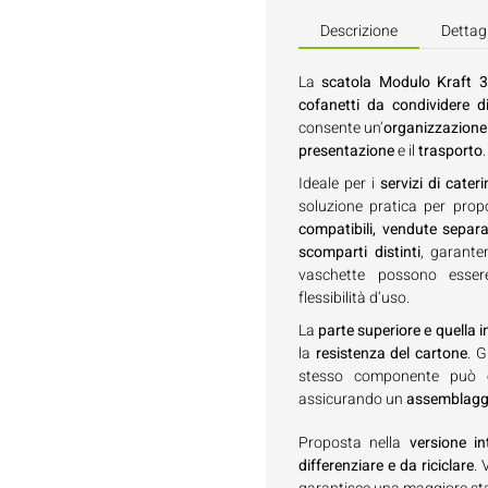
Descrizione
Dettagl
La
scatola Modulo Kraft
cofanetti da condividere 
consente un’
organizzazione 
presentazione
e il
trasporto
.
Ideale per i
servizi di cater
soluzione pratica per pro
compatibili, vendute separ
scomparti distinti
, garante
vaschette possono ess
flessibilità d’uso.
La
parte superiore e quella i
la
resistenza del cartone
. G
stesso componente può 
assicurando un
assemblaggi
Proposta nella
versione i
differenziare e da riciclare
.