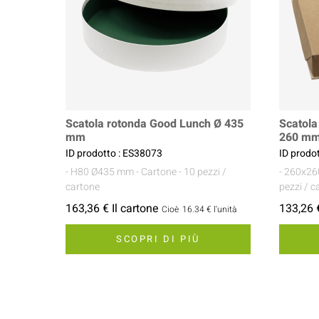
Scatola rotonda Good Lunch Ø 435
Scatola
mm
260 m
ID prodotto : ES38073
ID prodo
- H80 Ø435 mm
- Cartone
- 10 pezzi /
- 260x2
cartone
pezzi / c
163,36 € Il cartone
133,26 €
Cioè
16.34 €
l'unità
SCOPRI DI PIÙ