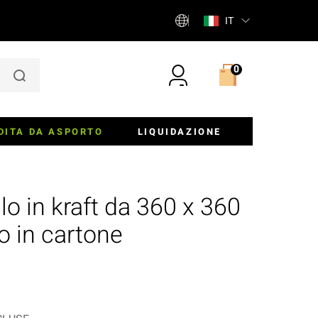
IT
0
DITA DA ASPORTO
LIQUIDAZIONE
iere
o in kraft da 360 x 360
ette E Insalatiere
 in cartone
er, Panini E Torte