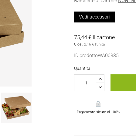
Barchette di cartone
NON IN
Porta Salse E Condimenti
Pasticceria
Vedi accessori
Tovaglioli
Flaconi E Bottiglie
75,44 € Il cartone
Cioè :
2,16 € l'unità
ID prodottoWA00335
Quantità
Pagamento sicuro al 100%