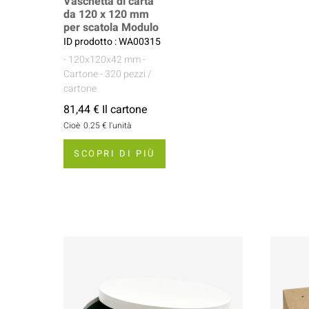
Vaschetta di carta
da 120 x 120 mm
per scatola Modulo
ID prodotto : WA00315
- 120x120x42 mm
-
Cartone
- 320 pezzi /
cartone
81,44 € Il cartone
Cioè
0.25 €
l'unità
SCOPRI DI PIÙ