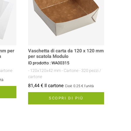
 mm per
Vaschetta di carta da 120 x 120 mm
m
per scatola Modulo
ID prodotto : WA00315
cartone
- 120x120x42 mm
- Cartone
- 320 pezzi /
cartone
ità
81,44 € Il cartone
Cioè
0.25 €
l'unità
SCOPRI DI PIÙ