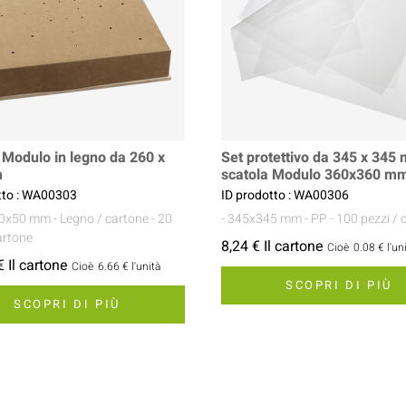
 Modulo in legno da 260 x
Set protettivo da 345 x 345
m
scatola Modulo 360x360 m
tto : WA00303
ID prodotto : WA00306
60x50 mm
- Legno / cartone
- 20
- 345x345 mm
- PP
- 100 pezzi / 
artone
8,24 € Il cartone
Cioè
0.08 €
l'un
 Il cartone
Cioè
6.66 €
l'unità
SCOPRI DI PIÙ
SCOPRI DI PIÙ