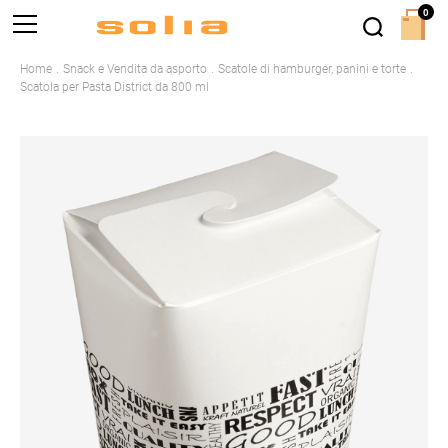
0
Home
Snack e Vendita da asporto
Scatole di hamburger, panini e torte
Scatola per Pasta District da 800 ml