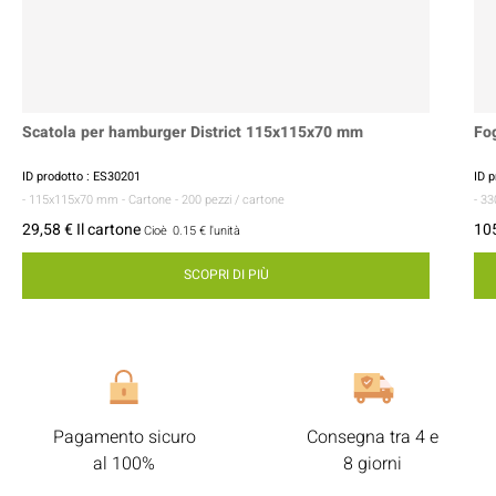
Scatola per hamburger District 115x115x70 mm
Fo
ID prodotto : ES30201
ID 
- 115x115x70 mm
- Cartone
- 200 pezzi / cartone
- 3
29,58 € Il cartone
105
Cioè
0.15 €
l'unità
SCOPRI DI PIÙ
Pagamento sicuro
Consegna tra 4 e
al 100%
8 giorni