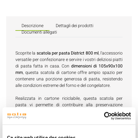
Descrizione
Dettagli dei prodotti
Documenti allegati
Scoprite la
scatola per pasta District 800 ml
, l'accessorio
versatile per confezionare e servire i vostri deliziosi piatti
di pasta fatta in casa. Con
dimensioni di 105x90x100
mm
, questa scatola di cartone offre ampio spazio per
contenere una porzione generosa di pasta, resistendo
alle condizioni estreme del forno e del congelatore.
Realizzata in cartone riciclabile, questa scatola per
pasta vi permette di contribuire alla preservazione
dell'ambiente mentre offrite una soluzione di imballaggio
durevole. Una volta terminato, basta gettarla nel
contenitore per la raccolta differenziata per darle una
seconda vita.
Ce site web utilise des cookies.