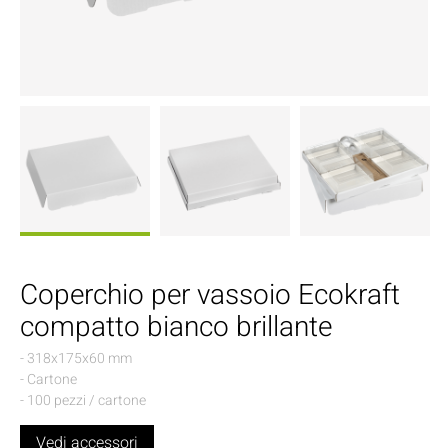
Coperchio per vassoio Ecokraft
compatto bianco brillante
- 318x175x60 mm
- Cartone
- 100 pezzi / cartone
Vedi accessori