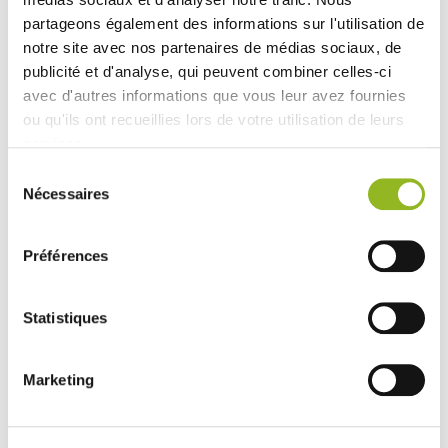
partageons également des informations sur l'utilisation de
notre site avec nos partenaires de médias sociaux, de
publicité et d'analyse, qui peuvent combiner celles-ci
avec d'autres informations que vous leur avez fournies
ou qu'ils ont recueillies lors de votre utilisation de leurs
services.
Base montata
Ecokraft
Sélection
compatto
bianco brillante
Nécessaires
du
331x284x30mm
consentement
ID prodotto : EC38350
- 331x284x30 mm
-
Préférences
Cartone
- 20 pezzi /
cartone
17,05 € Il cartone
Statistiques
Cioè
0.85 €
l'unità
SCOPRI DI PIÙ
Marketing
Découvrez aussi