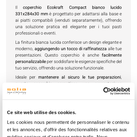
Il
coperchio Ecokraft Compact bianco lucido
331x284x30 mm
è progettato per adattarsi alla base e
ai piatti compatibili (venduti separatamente), offrendo
una soluzione pratica ed elegante per i tuoi pasti
professionali o eventi.
La finitura bianca lucida conferisce un design elegante e
moderno,
aggiungendo un tocco di raffinatezza
alle tue
presentazioni. Questo coperchio è anche
facilmente
personalizzabile
per soddisfare le esigenze specifiche del
tuo servizio, offrendo una soluzione funzionale.
Ideale per
mantenere al sicuro le tue preparazioni
,
questo coperchio garantisce una presentazione
ordinata e professionale, che si tratti di pasti da asporto,
buffet o servizi catering.
Ce site web utilise des cookies.
Les cookies nous permettent de personnaliser le contenu
Vedi accessori
et les annonces, d'offrir des fonctionnalités relatives aux
médias sociaux et d'analyser notre trafic. Nous