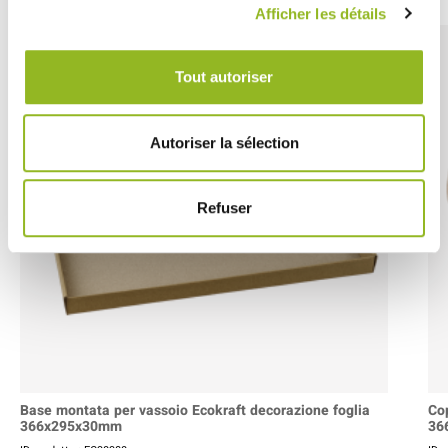
Afficher les détails
Tout autoriser
Autoriser la sélection
Refuser
Base montata per vassoio Ecokraft decorazione foglia
Cop
366x295x30mm
36