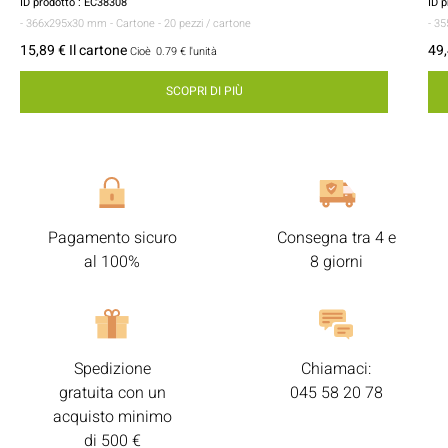
ID prodotto : EC38308
ID 
- 366x295x30 mm
- Cartone
- 20 pezzi / cartone
- 3
15,89 € Il cartone
49,
Cioè
0.79 €
l'unità
SCOPRI DI PIÙ
Pagamento sicuro
Consegna tra 4 e
al 100%
8 giorni
Spedizione
Chiamaci:
gratuita con un
045 58 20 78
acquisto minimo
di 500 €