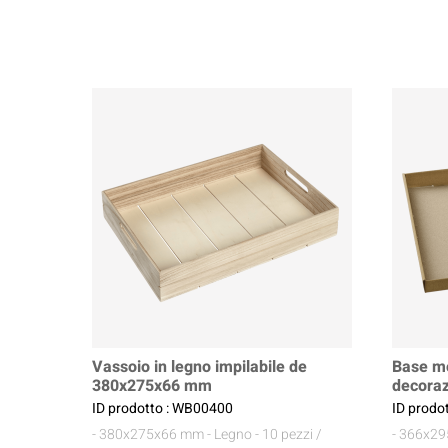
Vassoio in legno impilabile de
Base mo
380x275x66 mm
decora
ID prodotto : WB00400
ID prodo
- 380x275x66 mm
- Legno
- 10 pezzi /
- 366x2