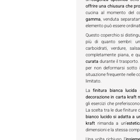
offrire una chiusura che pr
cucina al momento del c
gamma
, venduta separata
elemento può essere ordinato
Questo coperchio si disting
più di quanto sembri: un
carboidrati, verdure, sal
completamente piana, e q
curata
durante il trasporto. 
per non deformarsi sotto 
situazione frequente nelle c
limitato.
La
finitura bianca lucida
d
decorazione in carta kraft 
gli esercizi che preferiscon
La scelta tra le due finitur
bianco lucido si adatta a u
kraft
rimanda a un’
esteti
dimensioni e la stessa compa
Una volta richiuso, l’
insieme