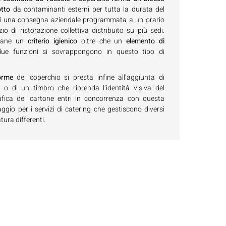
otto
da contaminanti esterni per tutta la durata del
i di una consegna aziendale programmata a un orario
zio di ristorazione collettiva distribuito su più sedi.
mane un
criterio igienico
oltre che un
elemento di
due funzioni si sovrappongono in questo tipo di
orme
del coperchio si presta infine all’aggiunta di
o o di un timbro che riprenda l’identità visiva del
afica del cartone entri in concorrenza con questa
ggio per i servizi di catering che gestiscono diversi
tura differenti.