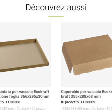
Découvrez aussi
ntata per vassoio Ecokraft
Coperchio per vassoio Ecokr
zione foglia 366x295x30mm
kraft 355x288x68 mm
tto : EC38308
ID prodotto : EC38009
95x30 mm
- Cartone
- 20 pezzi /
- 355x288x68 mm
- Cartone
- 100