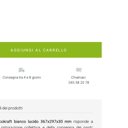
AGGIUNGI AL CARRELLO
Consegna tra 4 e 8 giorni
Chiamaci:
045 58 20 78
i dei prodotti
Ecokraft bianco lucido 367x297x30 mm
risponde a
ristorazione collettiva e della consegna dei pasti: