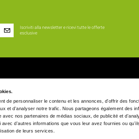
Iscriviti alla newsletter e ricevi tutte le offerte
esclusive
iamo ?
Prodotti
okies.
 identità
Novità
t de personnaliser le contenu et les annonces, d'offrir des fonct
alori
Rinfreschi e buffet
ux et d'analyser notre trafic. Nous partageons également des in
site avec nos partenaires de médias sociaux, de publicité et d'anal
a
Vassoi pasto
 avec d'autres informations que vous leur avez fournies ou qu'il
ale
Stoviglie
ilisation de leurs services.
Snack e Vendita da asporto