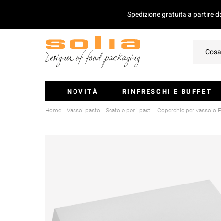
Spedizione gratuita a partire 
NOVITÀ
RINFRESCHI E BUFFET
Home
Vassoi pasto
Scatole per i pasti
Coperchio per vassoio 
Ciotoline E Monoporzioni
Vassoi Per Catering
Coperchio Per Vassoi
Insalatiere
Stecchini E Mini-Posate