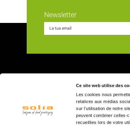
Newsletter
Chi s
Ce site web utilise des co
18 Rue du Romani
La nostra
Les cookies nous permetten
66600 Rivesaltes
I nostri v
relatives aux médias socia
sur l'utilisation de notre 
Struttur
peuvent combiner celles-ci
Il person
recueillies lors de votre ut
Logistica