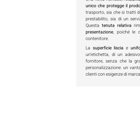
unico che protegge il prod
trasporto, sia che si tratt
prestabilito, sia di un servi
Questa
tenuta relativa
ri
presentazione
, poiché le 
contenitore.
La
superficie liscia
e
unif
un’etichetta, di un adesiv
fornitore, senza che la gr
personalizzazione: un vanta
clienti con esigenze di marca