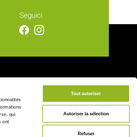
Seguici
Collegamenti utili
Tout autoriser
Consegna
ionnalités
Note legali
formations
Autoriser la sélection
yse, qui
Condizioni generali di vendita
s ont
Pagamento sicuro
Refuser
Informativa sulla privacy