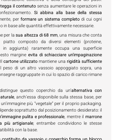
otegga il contenuto
senza aumentare le operazioni in
onfezionamento.
Si abbina alla base della stessa
mente, per
formare un sistema completo
di cui ogni
 in base alle quantità effettivamente necessarie.
ue per la
sua altezza di 68 mm
, una misura che conta
 piatto composto da diversi elementi (proteine,
sa in aggiunta) raramente occupa una superficie
uesto margine
evita di schiacciare un'impaginazione
Il
cartone utilizzato
mantiene una
rigidità sufficiente
il peso di un altro vassoio appoggiato sopra, una
onsegne raggruppate in cui lo spazio di carico rimane
istingue questo coperchio da un’
alternativa con
naturale
, anch’essa disponibile sulla stessa base, per
o un’immagine più “vegetale” per il proprio packaging.
e dipende soprattutto dal posizionamento desiderato: il
n’immagine pulita e professionale
, mentre il
marrone
ca più artigianale
; entrambe condividono le stesse
tibilità con la base.
 costituito da vassoio
e
coperchio forma un blocco