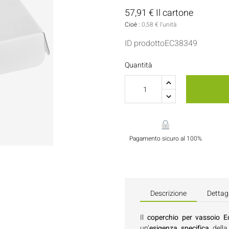
Porta Salse E Condimenti
Pasticceria
57,91 € Il cartone
Cioè :
0,58 € l'unità
Tovaglioli
ID prodottoEC38349
Flaconi E Bottiglie
Quantità
Pagamento sicuro al 100%
Descrizione
Dettagl
Il
coperchio per vassoio 
un’
esigenza specifica
della 