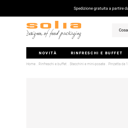
Spedizione gratuita a partire 
NOVITÀ
RINFRESCHI E BUFFET
Home
Rinfreschi e buffet
Stecchini e mini-posate
Pinzetta da
Ciotoline E Monoporzioni
Vassoi Per Catering
Coperchio Per Vassoi
Insalatiere
Stecchini E Mini-Posate