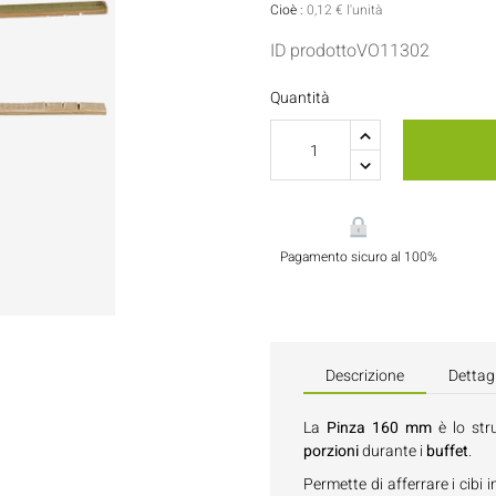
Porta Salse E Condimenti
Pasticceria
Cioè :
0,12 € l'unità
ID prodottoVO11302
Tovaglioli
Quantità
Flaconi E Bottiglie
Pagamento sicuro al 100%
Descrizione
Dettagl
La
Pinza 160 mm
è lo str
porzioni
durante i
buffet
.
Permette di afferrare i cibi