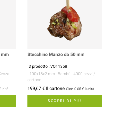
0 mm
Stecchino Manzo da 50 mm
ID prodotto : VO11358
 Senza
- 100x18x2 mm
- Bambù
- 4000 pezzi /
cartone
199,67 € Il cartone
l'unità
Cioè
0.05 €
l'unità
SCOPRI DI PIÙ