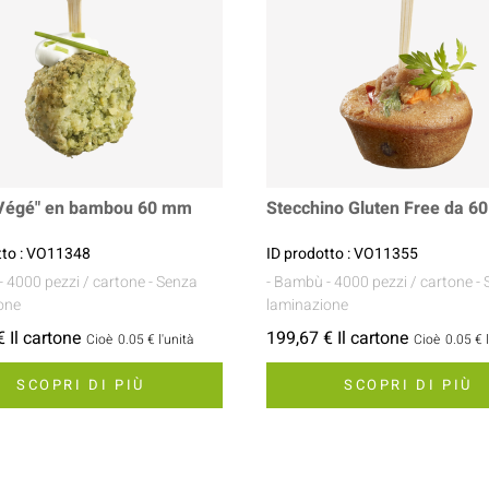
 Végé" en bambou 60 mm
Stecchino Gluten Free da 6
tto : VO11348
ID prodotto : VO11355
- 4000 pezzi / cartone
- Senza
- Bambù
- 4000 pezzi / cartone
-
one
laminazione
 Il cartone
199,67 € Il cartone
Cioè
0.05 €
l'unità
Cioè
0.05 €
SCOPRI DI PIÙ
SCOPRI DI PIÙ