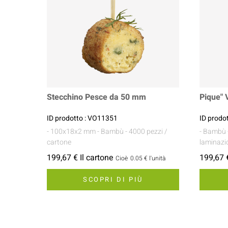
Stecchino Pesce da 50 mm
Pique"
ID prodotto : VO11351
ID prodo
- 100x18x2 mm
- Bambù
- 4000 pezzi /
- Bambù
cartone
laminazi
199,67 € Il cartone
199,67 €
Cioè
0.05 €
l'unità
SCOPRI DI PIÙ