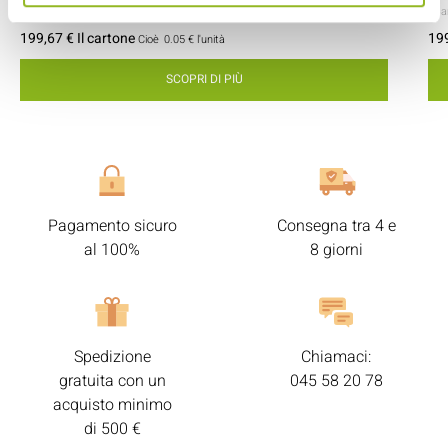
- 100x18x2 mm
- Bambù
- 4000 pezzi / cartone
- B
199,67 € Il cartone
199
Cioè
0.05 €
l'unità
SCOPRI DI PIÙ
Pagamento sicuro
Consegna tra 4 e
al 100%
8 giorni
Spedizione
Chiamaci:
gratuita con un
045 58 20 78
acquisto minimo
di 500 €