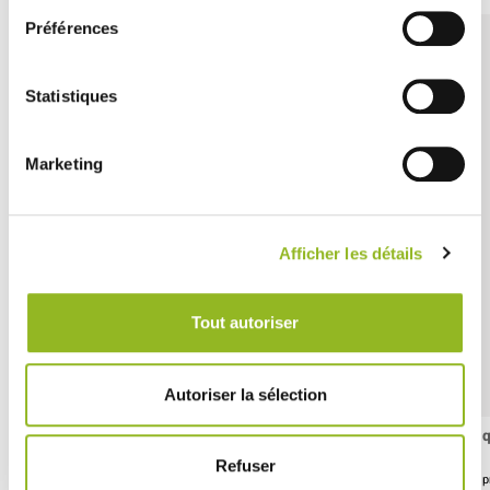
Préférences
Statistiques
Marketing
Afficher les détails
Tout autoriser
Autoriser la sélection
Stecchino Maiale da 50 mm
Pi
Refuser
ID prodotto : VO11350
ID 