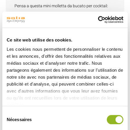
Pensa a questa mini molletta da bucato per cocktail:
- per tenere i tovaglioli
- per attaccare una foto o un biglietto da visita
- per chiudere sacchetti (fogli di mattoni o di banano)
Ce site web utilise des cookies.
Materiale: bambù naturale.
- Resistente da -4°C a +70°C.
Les cookies nous permettent de personnaliser le contenu
et les annonces, d'offrir des fonctionnalités relatives aux
- Liscio al tatto e resistente.
médias sociaux et d'analyser notre trafic. Nous
- Riscaldabile nel forno e nel forno a microonde.
partageons également des informations sur l'utilisation de
- Resistente all'umidità e al grasso.
notre site avec nos partenaires de médias sociaux, de
- Monouso.
publicité et d'analyse, qui peuvent combiner celles-ci
avec d'autres informations que vous leur avez fournies
ou qu'ils ont recueillies lors de votre utilisation de leurs
services.
Sélection
Découvrez aussi
Nécessaires
du
consentement