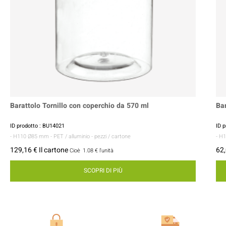
Barattolo Tornillo con coperchio da 570 ml
Bar
ID prodotto : BU14021
ID 
- H110 Ø85 mm
- PET / alluminio
- pezzi / cartone
- H
129,16 € Il cartone
62,
Cioè
1.08 €
l'unità
SCOPRI DI PIÙ