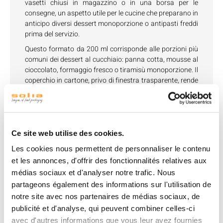
vasetti chiusi in magazzino o in una borsa per le
consegne, un aspetto utile per le cucine che preparano in
anticipo diversi dessert monoporzione o antipasti freddi
prima del servizio.
Questo formato da 200 ml corrisponde alle porzioni più
comuni dei dessert al cucchiaio: panna cotta, mousse al
cioccolato, formaggio fresco o tiramisù monoporzione. Il
coperchio in cartone, privo di finestra trasparente, rende
il contenuto invisibile dall’esterno, un approccio diverso
rispetto a quello di un coperchio in PET, dove la visibilità
prevale sulla sobrietà dell’effetto finale.
Il vasetto Ecokraft in questione fa parte di una gamma
Ce site web utilise des cookies.
più ampia di contenitori in cartone, dal formato da 105
ml fino ai modelli Ecokraft con coperchio integrato da
Les cookies nous permettent de personnaliser le contenu
370, 475 e 1000 ml; questi ultimi semplificano l’ordine
et les annonces, d'offrir des fonctionnalités relatives aux
riunendo vasetto e chiusura in un unico codice articolo.
médias sociaux et d'analyser notre trafic. Nous
La scelta di un vasetto e di un coperchio venduti
partageons également des informations sur l'utilisation de
separatamente, come in questo caso, consente invece di
notre site avec nos partenaires de médias sociaux, de
adeguare liberamente le scorte dei due elementi in base
publicité et d'analyse, qui peuvent combiner celles-ci
al loro rispettivo ritmo di consumo.
avec d'autres informations que vous leur avez fournies