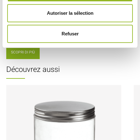
ID prodotto : ES31288
- H54 Ø85 mm
-
Cartone
- 1000 pezzi /
Autoriser la sélection
cartone
119,00 € Il
cartone
Cioè
0.12 €
Refuser
l'unità
SCOPRI DI PIÙ
Découvrez aussi