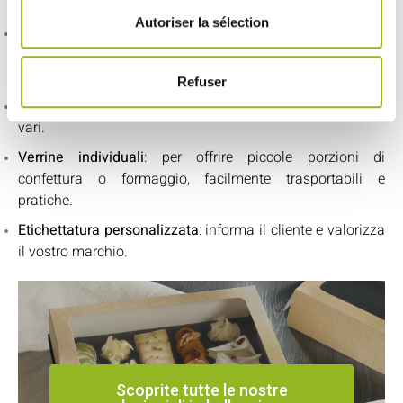
del prodotto
. Ecco alcune soluzioni:
Autoriser la sélection
Scatola Normande 600 ml
: ideale per porzioni generose
per 1 o 2 persone, perfetta per un
assortimento di
formaggio e confettura
.
Refuser
Contenitori in cartone anti-grasso
: adatti ad assortimenti
vari.
Verrine individuali
: per offrire piccole porzioni di
confettura o formaggio, facilmente trasportabili e
pratiche.
Etichettatura personalizzata
: informa il cliente e valorizza
il vostro marchio.
Scoprite tutte le nostre