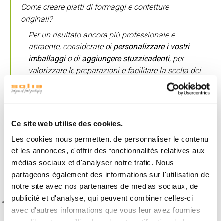
Come creare piatti di formaggi e confetture
originali?
Per un risultato ancora più professionale e
attraente, considerate di
personalizzare i vostri
imballaggi
o di
aggiungere stuzzicadenti
, per
valorizzare le preparazioni e facilitare la scelta dei
commensali sui vostri
buffet e tavole di
formaggio
.
Ce site web utilise des cookies.
Servizio a tavola: piatti e verrine per
Les cookies nous permettent de personnaliser le contenu
un allestimento raffinato
et les annonces, d'offrir des fonctionnalités relatives aux
Con la crescente popolarità di aperitivi e piatti
médias sociaux et d'analyser notre trafic. Nous
degustazione, è essenziale utilizzare supporti
resistenti,
partageons également des informations sur l'utilisation de
pratici ed estetici
:
notre site avec nos partenaires de médias sociaux, de
publicité et d'analyse, qui peuvent combiner celles-ci
Piatti Sandy in ceramica
:
supportano piatti caldi e si
avec d'autres informations que vous leur avez fournies
adattano perfettamente agli abbinamenti dolce-salato.