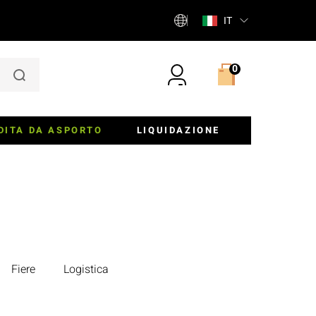
IT
0
DITA DA ASPORTO
LIQUIDAZIONE
iere
ette E Insalatiere
Fiere
Logistica
er, Panini E Torte