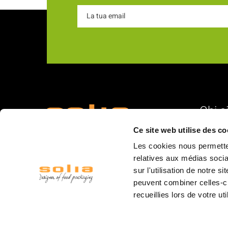
Chi s
Ce site web utilise des co
18 Rue du Romani
La nostra
66600 Rivesaltes
Les cookies nous permetten
I nostri v
relatives aux médias socia
Struttur
sur l'utilisation de notre 
peuvent combiner celles-ci
Il person
recueillies lors de votre ut
Logistica
I mercati