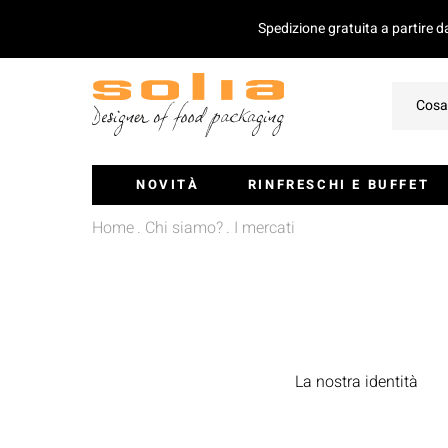
Spedizione gratuita a partire 
NOVITÀ
RINFRESCHI E BUFFET
Home
Chi siamo?
I mercati
Ciotoline E Monoporzioni
Vassoi Per Catering
Coperchio Per Vassoi
La nostra identità
Insalatiere
Stecchini E Mini-Posate