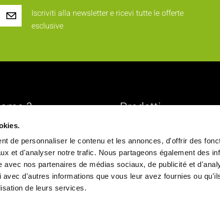
Iscriviti alla newsletter e ricevi tutte le offerte
esclusive
iamo ?
Prodotti
okies.
 identità
Novità
t de personnaliser le contenu et les annonces, d'offrir des fonct
alori
Rinfreschi e buffet
ux et d'analyser notre trafic. Nous partageons également des in
a
Vassoi pasto
site avec nos partenaires de médias sociaux, de publicité et d'anal
 avec d'autres informations que vous leur avez fournies ou qu'il
ale
Stoviglie
ilisation de leurs services.
Snack e Vendita da asporto