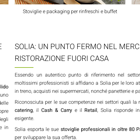
Stoviglie e packaging per rinfreschi e buffet
E
SOLIA: UN PUNTO FERMO NEL MER
RISTORAZIONE FUORI CASA
Essendo un autentico punto di riferimento nel settor
moltissimi professionisti si affidano a Solia per le loro at
lido
in treno, acquisti nei supermercati, nonché panetterie e pa
 uno
Riconosciuta per le sue competenze nei settori quali la r
elle
catering
, il
Cash & Carry
e il
Retail
, Solia risponde 
opre
esigente.
degli
e in
Solia esporta le sue
stoviglie professionali in oltre 80 
per sviluppare la sua offerta.