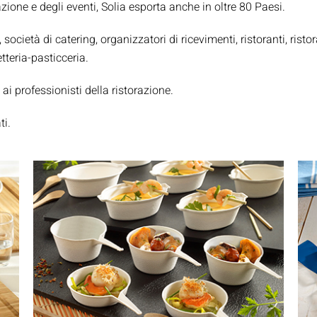
azione e degli eventi, Solia esporta anche in oltre 80 Paesi.
Porta Salse E Condimenti
Pasticceria
società di catering, organizzatori di ricevimenti, ristoranti, risto
tteria-pasticceria.
Tovaglioli
 ai professionisti della ristorazione.
Flaconi E Bottiglie
ti.