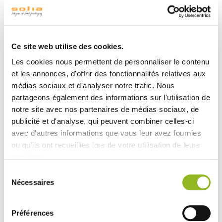
Ce site web utilise des cookies.
Les cookies nous permettent de personnaliser le contenu
et les annonces, d'offrir des fonctionnalités relatives aux
médias sociaux et d'analyser notre trafic. Nous
partageons également des informations sur l'utilisation de
I nostri collaboratori in Cina
notre site avec nos partenaires de médias sociaux, de
publicité et d'analyse, qui peuvent combiner celles-ci
avec d'autres informations que vous leur avez fournies
ou qu'ils ont recueillies lors de votre utilisation de leurs
SOLIA : UN PERSONALE EFFICIENTE IN
services.
TERMINI DI SOLUZIONI DI PACKAGING
Sélection
Nécessaires
du
Siamo convinti che il nostro personale sia la risorsa più
consentement
preziosa di Solia. Competente, dinamico e unito, il nostro
personale ascolta le tue esigenze e lavora a stretto contatto
Préférences
con te per
creare il packaging che valorizzerà al meglio le