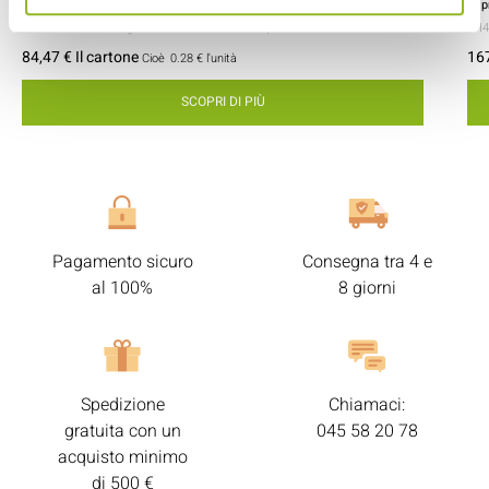
ID prodotto : WA00011
ID 
- 50x50x45 mm
- Legno / carta da forno
- 300 pezzi / cartone
- H
84,47 € Il cartone
167
Cioè
0.28 €
l'unità
SCOPRI DI PIÙ
Pagamento sicuro
Consegna tra 4 e
al 100%
8 giorni
Spedizione
Chiamaci:
gratuita con un
045 58 20 78
acquisto minimo
di 500 €