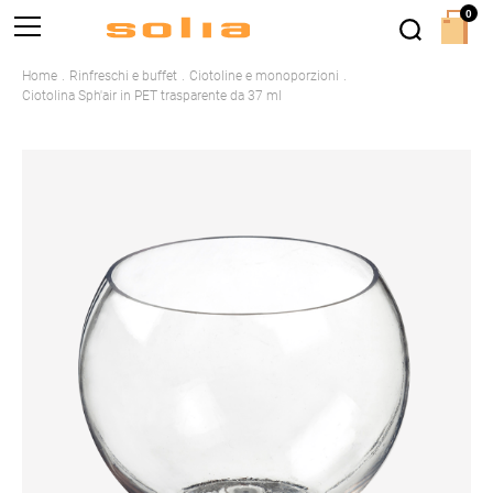
0
Home
Rinfreschi e buffet
Ciotoline e monoporzioni
Ciotolina Sph'air in PET trasparente da 37 ml