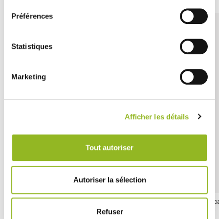
Préférences
Statistiques
Marketing
Afficher les détails
Tout autoriser
Autoriser la sélection
Vaschetta quadrata alta con carta da forno da 65 ml
Sc
Refuser