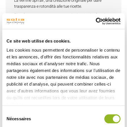
La verrine Sph'air, una creazione originale per dare
trasparenza e rotondità alle tue ricette.
Piccole creme, mousse, preparazioni a strati colorati,
dolci o salate,... La verrine più semplice si rivela nella
verrine Sph'air.
- Stabile
Ce site web utilise des cookies.
- Facile da riempire
Les cookies nous permettent de personnaliser le contenu
Capacità: 37 ml.
et les annonces, d'offrir des fonctionnalités relatives aux
Disponibile in 2 colori: Trasparente e nero
médias sociaux et d'analyser notre trafic. Nous
In plastica (PS).
partageons également des informations sur l'utilisation de
notre site avec nos partenaires de médias sociaux, de
Non riscaldare in forno né al microonde.
publicité et d'analyse, qui peuvent combiner celles-ci
Uso singolo.
avec d'autres informations que vous leur avez fournies
ou qu'ils ont recueillies lors de votre utilisation de leurs
services.
Sélection
Découvrez aussi
Nécessaires
du
consentement