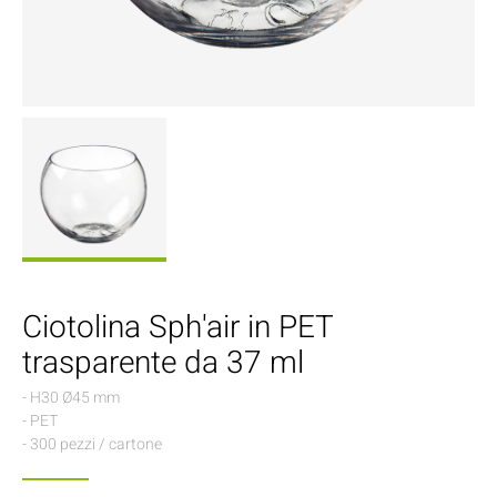
Ciotolina Sph'air in PET
trasparente da 37 ml
- H30 Ø45 mm
- PET
- 300 pezzi / cartone