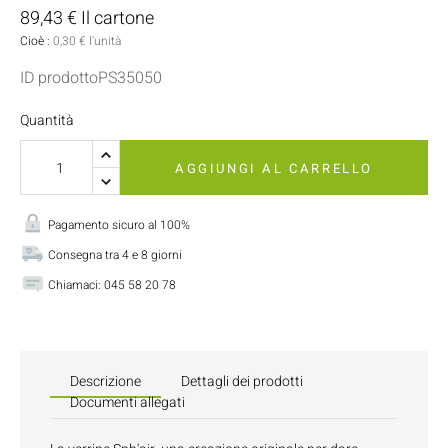
89,43 € Il cartone
Cioè :
0,30 € l'unità
ID prodottoPS35050
Quantità
AGGIUNGI AL CARRELLO
Pagamento sicuro al 100%
Consegna tra 4 e 8 giorni
Chiamaci:
045 58 20 78
Descrizione
Dettagli dei prodotti
Documenti allegati