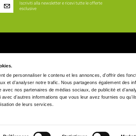
Iscriviti alla newsletter e ricevi tutte le offerte
esclusive
iamo ?
Prodotti
okies.
 identità
Novità
t de personnaliser le contenu et les annonces, d'offrir des fonct
alori
Rinfreschi e buffet
ux et d'analyser notre trafic. Nous partageons également des in
site avec nos partenaires de médias sociaux, de publicité et d'anal
a
Vassoi pasto
 avec d'autres informations que vous leur avez fournies ou qu'il
ale
Stoviglie
ilisation de leurs services.
Snack e Vendita da asporto