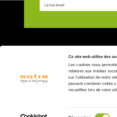
Chi s
Ce site web utilise des co
18 Rue du Romani
La nostra
Les cookies nous permetten
66600 Rivesaltes
I nostri v
relatives aux médias socia
sur l'utilisation de notre 
Struttur
peuvent combiner celles-ci
Il person
recueillies lors de votre ut
Logistica
I mercati
4.45
/5
© 2020 Solia
Fiere
16 ratings
Sélection