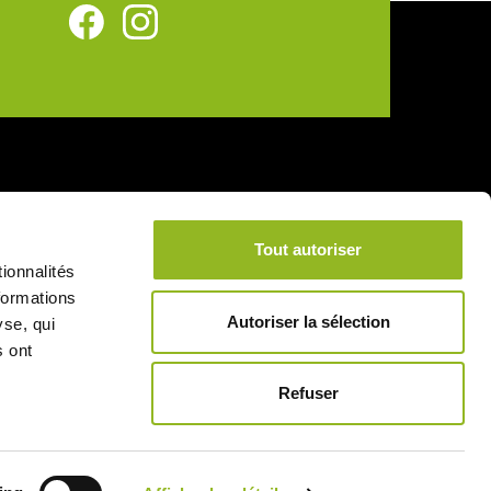
Collegamenti utili
Tout autoriser
Consegna
ionnalités
Note legali
formations
Autoriser la sélection
yse, qui
Condizioni generali di vendita
s ont
Pagamento sicuro
Refuser
Informativa sulla privacy
Informativa sui cookie
Contatti