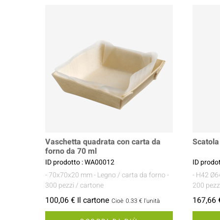
Vaschetta quadrata con carta da
Scatol
forno da 70 ml
ID prodotto : WA00012
ID prodo
- 70x70x20 mm
- Legno / carta da forno
-
- H42 Ø
300 pezzi / cartone
200 pezz
100,06 € Il cartone
167,66 €
Cioè
0.33 €
l'unità