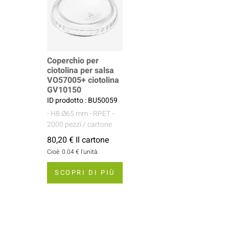
Coperchio per
ciotolina per salsa
VO57005+ ciotolina
GV10150
ID prodotto : BU50059
- H8 Ø65 mm
- RPET
-
2000 pezzi / cartone
80,20 € Il cartone
Cioè
0.04 €
l'unità
SCOPRI DI PIÙ