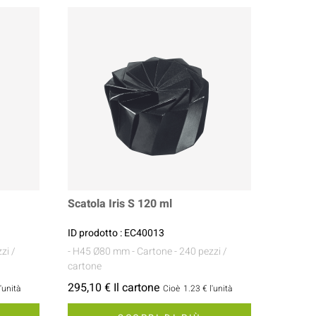
Scatola Iris S 120 ml
ID prodotto : EC40013
zi /
- H45 Ø80 mm
- Cartone
- 240 pezzi /
cartone
295,10 € Il cartone
l'unità
Cioè
1.23 €
l'unità