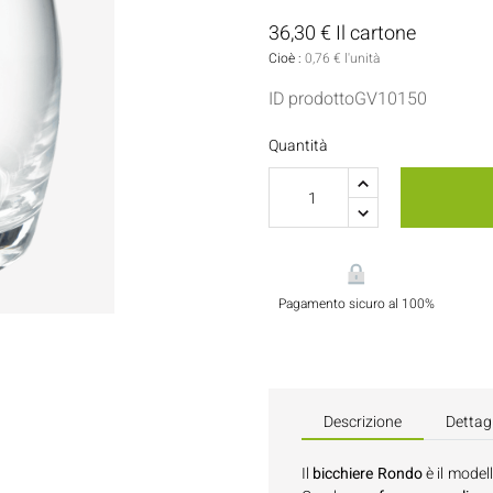
Porta Salse E Condimenti
Pasticceria
36,30 € Il cartone
Cioè :
0,76 € l'unità
Tovaglioli
ID prodottoGV10150
Flaconi E Bottiglie
Quantità
Pagamento sicuro al 100%
Descrizione
Dettagl
Il
bicchiere Rondo
è il model