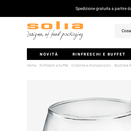
Spedizione gratuita a partire 
NOVITÀ
RINFRESCHI E BUFFET
Home
Rinfreschi e buffet
Ciotoline e monoporzioni
Bicchiere
Ciotoline E Monoporzioni
Vassoi Per Catering
Coperchio Per Vassoi
Insalatiere
Stecchini E Mini-Posate