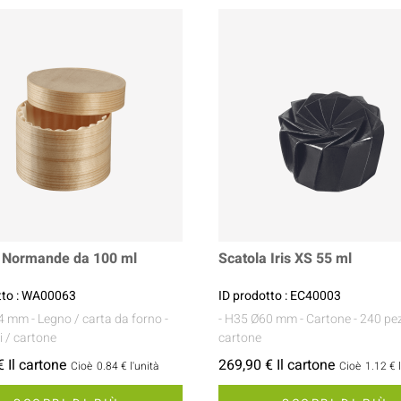
a Normande da 100 ml
Scatola Iris XS 55 ml
tto : WA00063
ID prodotto : EC40003
64 mm
- Legno / carta da forno
-
- H35 Ø60 mm
- Cartone
- 240 pez
i / cartone
cartone
 Il cartone
269,90 € Il cartone
Cioè
0.84 €
l'unità
Cioè
1.12 €