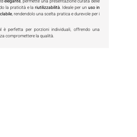
ed
elegante
, permette una presentazione curata delle
o la praticità e la
riutilizzabilità
. Ideale per un
uso in
iclabile
, rendendolo una scelta pratica e durevole per i
è perfetta per porzioni individuali, offrendo una
za compromettere la qualità.