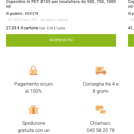
Coperchio in PET Ø155 per insalatiera da 500, 750, 1000
Cop
ml
ml
ID prodotto : ES31278
ID 
- H21 Ø155 mm
- PET
- 300 pezzi / cartone
- H
27,33 € Il cartone
41,
Cioè
0.09 €
l'unità
SCOPRI DI PIÙ
Pagamento sicuro
Consegna tra 4 e
al 100%
8 giorni
Spedizione
Chiamaci:
gratuita con un
045 58 20 78