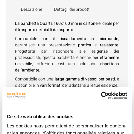
Descrizione
Dettagli dei prodotti
La barchetta Quartz 160x100 mm in cartone
è ideale per
il
trasporto dei piatti da asporto
.
Compatibile con il
riscaldamento in
microonde
,
garantisce una presentazione
pratica
e
resistente
.
Progettata per rispondere alle esigenze dei
professionisti, questa barchetta è anche
perfettamente
riciclabile
, offrendo così una soluzione
rispettosa
dell'ambiente
.
Compatibile con una
larga gamma di vassoi per pasti
, è
disponibile in
vari formati
per adattarsi alle tue esigenze.
Il
coperchio è venduto separatamente
.
Ad uso singolo
,
questa barchetta facilita il servizio garantendo la
qualità
delle tue preparazioni.
Ce site web utilise des cookies.
Les cookies nous permettent de personnaliser le contenu
et les annonces, d'offrir des fonctionnalités relatives aux