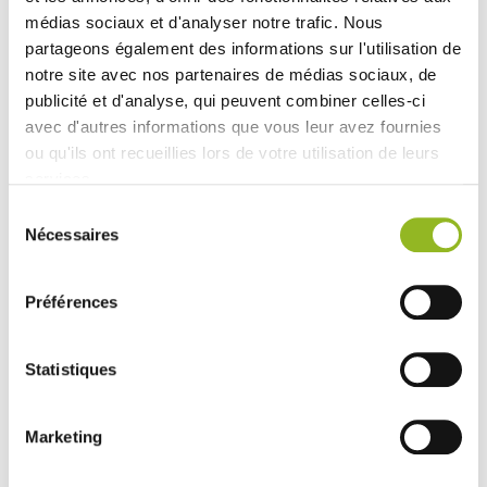
Vedi accessori
médias sociaux et d'analyser notre trafic. Nous
partageons également des informations sur l'utilisation de
notre site avec nos partenaires de médias sociaux, de
publicité et d'analyse, qui peuvent combiner celles-ci
avec d'autres informations que vous leur avez fournies
ou qu'ils ont recueillies lors de votre utilisation de leurs
services.
Sélection
Nécessaires
du
consentement
Coperchio Quartz di
Coperchio Quartz in
carta da 160 x 100 mm
RPET da 164 x 104 mm
Préférences
ID prodotto : VF45018
ID prodotto : VF45019
- 164x104x40 mm
- Cartone
- 200
- 164x104x40 mm
- RPET
- 200
pezzi / cartone
pezzi / cartone
Statistiques
40,88 € Il cartone
51,54 € Il cartone
Cioè
0.20
Cioè
0.26
€
l'unità
€
l'unità
Marketing
SCOPRI DI PIÙ
SCOPRI DI PIÙ