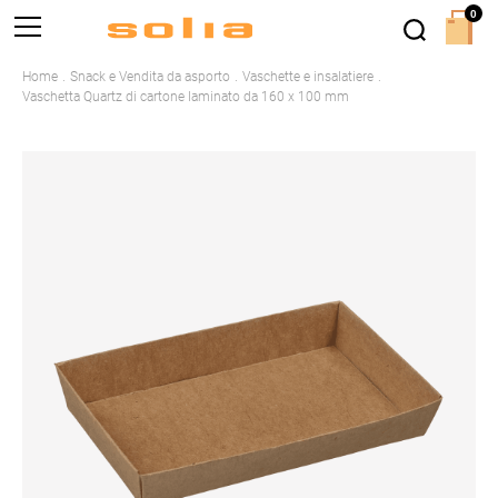
0
Home
Snack e Vendita da asporto
Vaschette e insalatiere
Vaschetta Quartz di cartone laminato da 160 x 100 mm