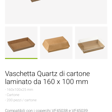
Vaschetta Quartz di cartone
laminato da 160 x 100 mm
- 160x100x25 mm
- Cartone
- 200 pezzi / cartone
Compatibili con i coperchi VF45038 e VF45039