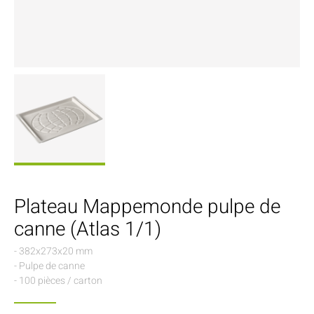
Plateau Mappemonde pulpe de
canne (Atlas 1/1)
- 382x273x20 mm
- Pulpe de canne
- 100 pièces / carton