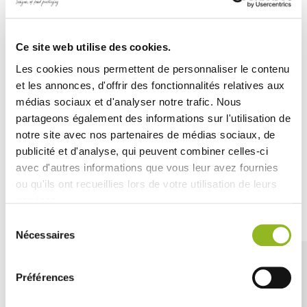
Plateau Atlas 1/1 pulpe de canne Mappemonde
Plateau de présentation traiteur avec un
Matériau :
Ce site web utilise des cookies.
- En pulpe de canne.
Les cookies nous permettent de personnaliser le contenu
- Réchauffable au four et au four à micro-ondes.
et les annonces, d'offrir des fonctionnalités relatives aux
médias sociaux et d'analyser notre trafic. Nous
- Résiste à l'humidité et à la chaleur.
partageons également des informations sur l'utilisation de
- A usage unique.
notre site avec nos partenaires de médias sociaux, de
publicité et d'analyse, qui peuvent combiner celles-ci
avec d'autres informations que vous leur avez fournies
ou qu'ils ont recueillies lors de votre utilisation de leurs
services.
Découvrez aussi
Sélection
Nécessaires
du
consentement
Préférences